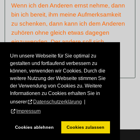
Wenn ich den Anderen ernst nehme, dann
bin ich bereit, ihm meine Aufmerksamkeit
zu schenken, dann kann ich dem Anderen
zuhören ohne gleich etwas dagegen
einzuwenden. Der andere soll sich
verstanden fühlen.
Um unsere Webseite für Sie optimal zu
gestalten und fortlaufend verbessern zu
können, verwenden wir Cookies. Durch die
weitere Nutzung der Webseite stimmen Sie
der Verwendung von Cookies zu. Weitere
Informationen zu Cookies erhalten Sie in
Seite 2 von 4
unserer
Datenschutzerklärung
|
1
2
3
4
Impressum
Cookies ablehnen
Cookies zulassen