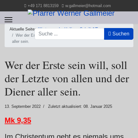
+49 171 8813159
w.gallmeier@hotmail.com
Aktuelle Seite:
Worte aus der Heiligen Schrift NT
Suchen
Suchen
Wer der Erste sein will, soll der Letzte von allen und der Diener
aller sein.
Wer der Erste sein will, soll
der Letzte von allen und der
Diener aller sein.
13. September 2022
Zuletzt aktualisiert: 08. Januar 2025
Mk 9,35
Im Christentum geht es niemals ums