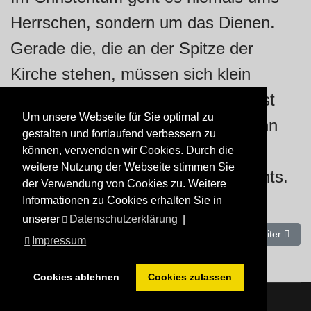
Herrschen, sondern um das Dienen.
Gerade die, die an der Spitze der
Kirche stehen, müssen sich klein
machen und ihre Aufgabe als Dienst
Um unsere Webseite für Sie optimal zu
ansehen. Nur wenn sie dienen, dann
gestalten und fortlaufend verbessern zu
können sie leiten und führen. Eine
können, verwenden wir Cookies. Durch die
weitere Nutzung der Webseite stimmen Sie
Kirche, die nicht dient, dient zu nichts.
der Verwendung von Cookies zu. Weitere
Informationen zu Cookies erhalten Sie in
unserer
Datenschutzerklärung
|
Vorheriger Beitrag: Nichts, was von außen in den Menschen hin
Nächster Bei
Zurück
Weiter
Impressum
Cookies ablehnen
Cookies zulassen