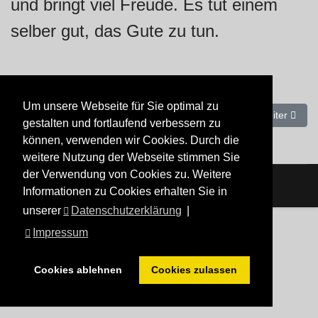
und bringt viel Freude. Es tut einem
selber gut, das Gute zu tun.
Um unsere Webseite für Sie optimal zu
Vorheriger Beitrag: Prüft alles und behaltet das Gute.
Nächster Beit
Zurück
Weiter
gestalten und fortlaufend verbessern zu
können, verwenden wir Cookies. Durch die
weitere Nutzung der Webseite stimmen Sie
der Verwendung von Cookies zu. Weitere
Informationen zu Cookies erhalten Sie in
unserer
Datenschutzerklärung
|
Impressum
Cookies ablehnen
Cookies zulassen