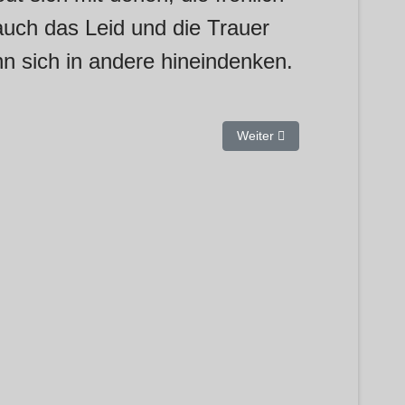
 auch das Leid und die Trauer
nn sich in andere hineindenken.
übertrefft euch in gegenseitiger Achtung.
Nächster Beitrag: Vergeltet
Weiter