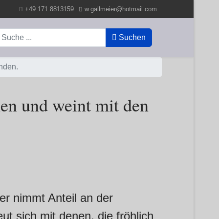
+49 171 8813159
w.gallmeier@hotmail.com
uchen
Suchen
nden.
hen und weint mit den
er nimmt Anteil an der
eut sich mit denen, die fröhlich