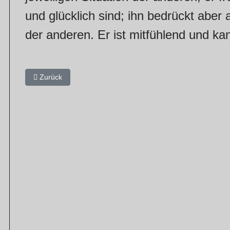
und glücklich sind; ihn bedrückt aber
der anderen. Er ist mitfühlend und ka
Vorheriger Beitrag: Seid euch in brüderllcher Liebe zugetan, 
Zurück