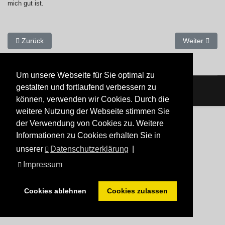
mich gut ist.
Vorheriger Beitrag: Der Mensch lebt nicht nur vom Brot allein, 
Nächster Beit
Zurück
Weiter
Um unsere Webseite für Sie optimal zu
gestalten und fortlaufend verbessern zu
können, verwenden wir Cookies. Durch die
weitere Nutzung der Webseite stimmen Sie
der Verwendung von Cookies zu. Weitere
Informationen zu Cookies erhalten Sie in
unserer
Datenschutzerklärung
|
Impressum
Cookies ablehnen
Cookies zulassen