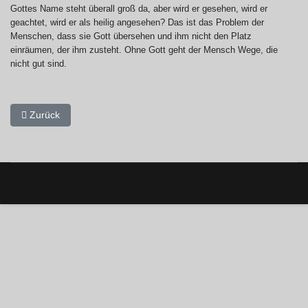
Gottes Name steht überall groß da, aber wird er gesehen, wird er
geachtet, wird er als heilig angesehen? Das ist das Problem der
Menschen, dass sie Gott übersehen und ihm nicht den Platz
einräumen, der ihm zusteht. Ohne Gott geht der Mensch Wege, die
nicht gut sind.
Vorheriger Beitrag: Plant in euren Herzen nichts Böses gegeneina
Zurück