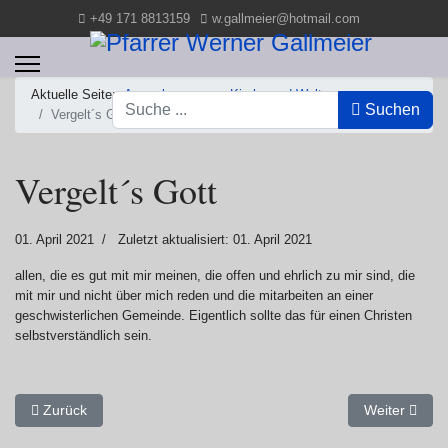
+49 171 8813159
w.gallmeier@hotmail.com
Aktuelle Seite:
Anmerkungen zur Kirche und Welt
Suchen
Suchen
Vergelt´s Gott
Vergelt´s Gott
01. April 2021
Zuletzt aktualisiert: 01. April 2021
allen, die es gut mit mir meinen, die offen und ehrlich zu mir sind, die
mit mir und nicht über mich reden und die mitarbeiten an einer
geschwisterlichen Gemeinde. Eigentlich sollte das für einen Christen
selbstverständlich sein.
Vorheriger Beitrag: Stolarien
Nächster Be
Zurück
Weiter